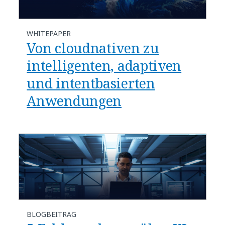
WHITEPAPER
Von cloudnativen zu
intelligenten, adaptiven
und intentbasierten
Anwendungen
BLOGBEITRAG