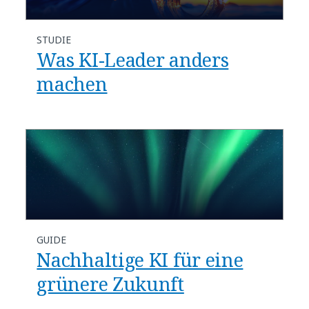
STUDIE
Was KI-Leader anders
machen
GUIDE
Nachhaltige KI für eine
grünere Zukunft