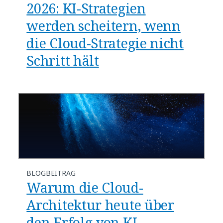
​​2026: KI-Strategien
werden scheitern, wenn
die Cloud-Strategie nicht
Schritt hält​
BLOGBEITRAG
​​Warum die Cloud-
Architektur heute über
den Erfolg von KI