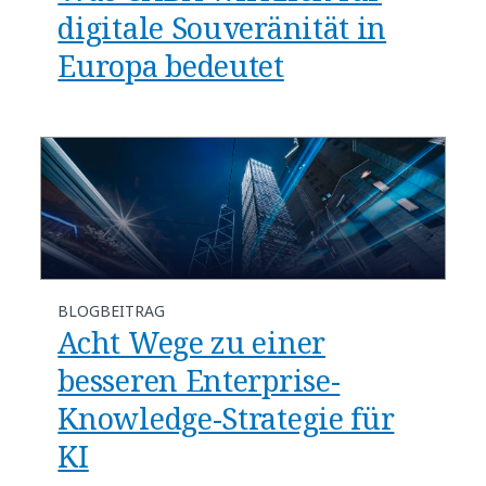
digitale Souveränität in
Europa bedeutet
BLOGBEITRAG
Acht Wege zu einer
besseren Enterprise-
Knowledge-Strategie für
KI