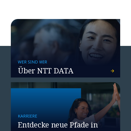
WER SIND WIR
Über NTT DATA
​​Wie Agentic AI die Cloud
verändert – mit dem
Menschen am Steuer​
KARRIERE
Entdecke neue Pfade in