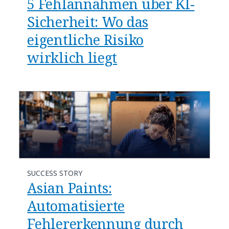
5 Fehlannahmen über KI-
Sicherheit: Wo das
eigentliche Risiko
wirklich liegt
SUCCESS STORY
Asian Paints:
Automatisierte
Fehlererkennung durch