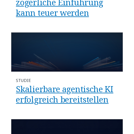
zögerliche Einführung
kann teuer werden​
STUDIE
Skalierbare agentische KI
erfolgreich bereitstellen