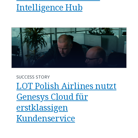
Intelligence Hub
SUCCESS STORY
LOT Polish Airlines nutzt
Genesys Cloud für
erstklassigen
Kundenservice