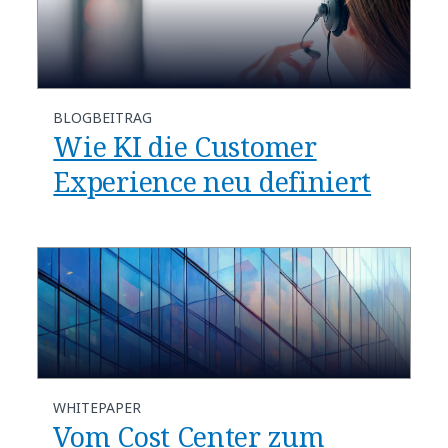
BLOGBEITRAG
​​Wie KI die Customer
Experience neu definiert​
WHITEPAPER
Vom Cost Center zum