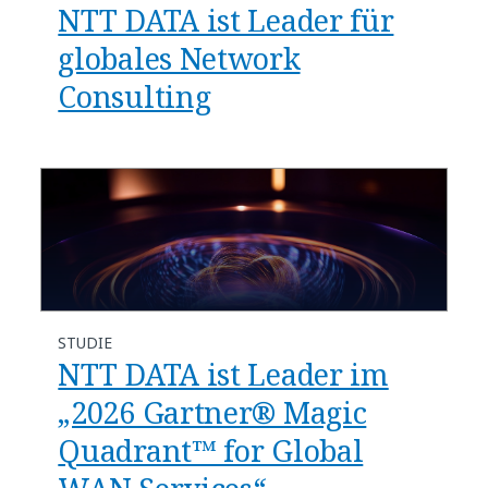
NTT DATA ist Leader für
globales Network
Consulting
STUDIE
NTT DATA ist Leader im
„2026 Gartner® Magic
Quadrant™ for Global