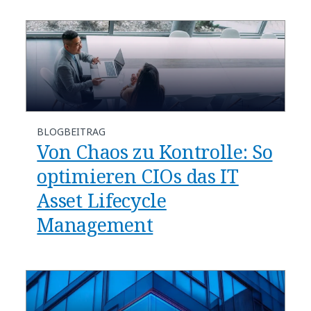
BLOGBEITRAG
​​Von Chaos zu Kontrolle: So
optimieren CIOs das IT
Asset Lifecycle
Management​