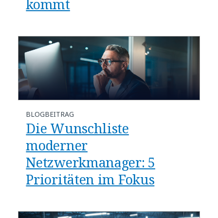
kommt​
BLOGBEITRAG
​​Die Wunschliste
moderner
Netzwerkmanager: 5
Prioritäten im Fokus​