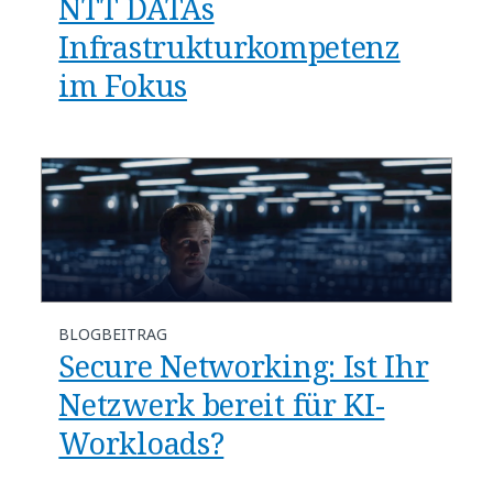
NTT DATAs
Infrastrukturkompetenz
im Fokus
BLOGBEITRAG
​​Secure Networking: Ist Ihr
Netzwerk bereit für KI-
Workloads?​