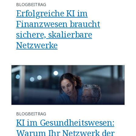
BLOGBEITRAG
Erfolgreiche KI im
Finanzwesen braucht
sichere, skalierbare
Netzwerke
BLOGBEITRAG
​​KI im Gesundheitswesen:
Warum Ihr Netzwerk der