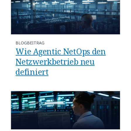
BLOGBEITRAG
​​Wie Agentic NetOps den
Netzwerkbetrieb neu
definiert​