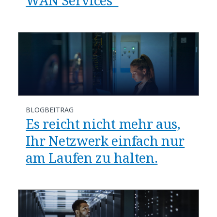
WAN Services“
BLOGBEITRAG
​​Es reicht nicht mehr aus,
Ihr Netzwerk einfach nur
am Laufen zu halten.​