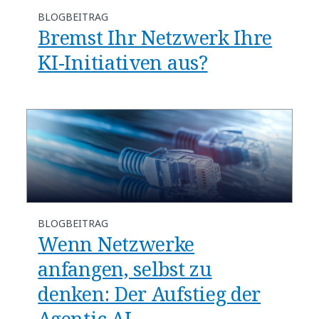
BLOGBEITRAG
​​Bremst Ihr Netzwerk Ihre
KI-Initiativen aus?​
BLOGBEITRAG
Wenn Netzwerke
anfangen, selbst zu
denken: Der Aufstieg der
Agentic AI