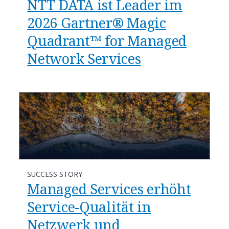
NTT DATA ist Leader im
2026 Gartner® Magic
Quadrant™ for Managed
Network Services
SUCCESS STORY
Managed Services erhöht
Service-Qualität in
Netzwerk und