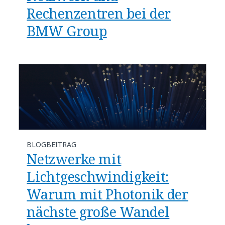
Rechenzentren bei der
BMW Group
BLOGBEITRAG
​​Netzwerke mit
Lichtgeschwindigkeit:
Warum mit Photonik der
nächste große Wandel