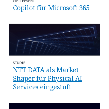
WHITEPAPER
Copilot für Microsoft 365
STUDIE
NTT DATA als Market
Shaper für Physical AI
Services eingestuft