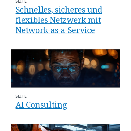
SEITE
Schnelles, sicheres und
flexibles Netzwerk mit
Network-as-a-Service
SEITE
AI Consulting