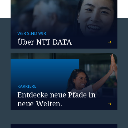
WER SIND WIR
Über NTT DATA
AWS Summit Hamburg
2025
KARRIERE
Entdecke neue Pfade in
neue Welten.