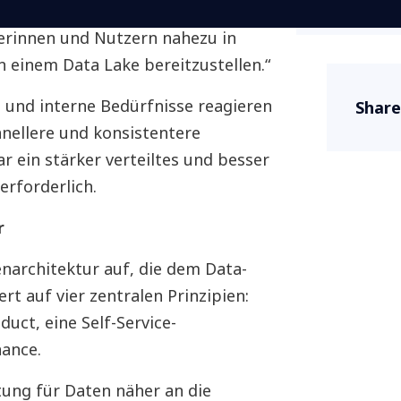
ereich Investment Services bei
zerinnen und Nutzern nahezu in
n einem Data Lake bereitzustellen.“
und interne Bedürfnisse reagieren
Share
hnellere und konsistentere
r ein stärker verteiltes und besser
rforderlich.
r
tenarchitektur auf, die dem Data-
rt auf vier zentralen Prinzipien:
uct, eine Self-Service-
ance.
tung für Daten näher an die