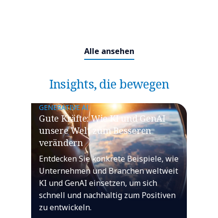
Alle ansehen
Insights, die bewegen
GENERATIVE AI
​​Gute Kräfte: Wie KI und GenAI
unsere Welt zum Besseren
verändern​
Entdecken Sie konkrete Beispiele, wie
Unternehmen und Branchen weltweit
KI und GenAI einsetzen, um sich
schnell und nachhaltig zum Positiven
zu entwickeln.