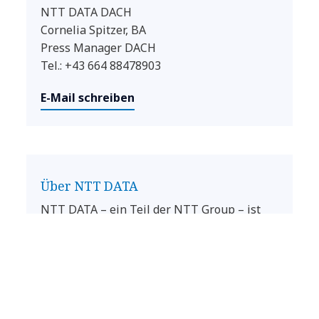
NTT DATA DACH
Cornelia Spitzer, BA
Press Manager DACH
Tel.: +43 664 88478903
E-Mail schreiben
Über NTT DATA
NTT DATA – ein Teil der NTT Group – ist
Trusted Global Innovator von Business- und
IT-Lösungen mit Hauptsitz in Tokio. Wir
unterstützen unsere Kunden bei ihrer
Transformation durch Consulting,
Branchenlösungen, Business Process
Services, Digital- und IT-Modernisierung