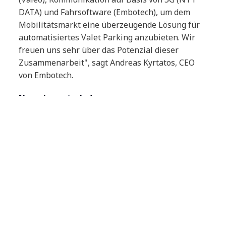
DATA) und Fahrsoftware (Embotech), um dem
Mobilitätsmarkt eine überzeugende Lösung für
automatisiertes Valet Parking anzubieten. Wir
freuen uns sehr über das Potenzial dieser
Zusammenarbeit", sagt Andreas Kyrtatos, CEO
von Embotech.
News herunterladen
Infografik - Zusammenarbeit Valeo,
Embotech & NTT DATA
Infografik - Ablauf Automated Valet Parking
Presseanfragen für Deutschland,