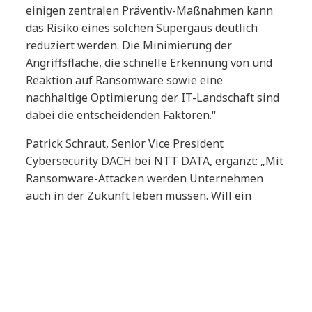
einigen zentralen Präventiv-Maßnahmen kann
das Risiko eines solchen Supergaus deutlich
reduziert werden. Die Minimierung der
Angriffsfläche, die schnelle Erkennung von und
Reaktion auf Ransomware sowie eine
nachhaltige Optimierung der IT-Landschaft sind
dabei die entscheidenden Faktoren.“
Patrick Schraut, Senior Vice President
Cybersecurity DACH bei NTT DATA, ergänzt: „Mit
Ransomware-Attacken werden Unternehmen
auch in der Zukunft leben müssen. Will ein
Unternehmen bei der Abwehr von Angriffen oder
der Minimierung möglicher Schäden auf
Nummer sicher gehen, kann es dabei auch auf
die Dienste eines externen SOC – Security
Operations Center – zurückgreifen. Es fungiert
als proaktives Abwehrzentrum, in dem unter