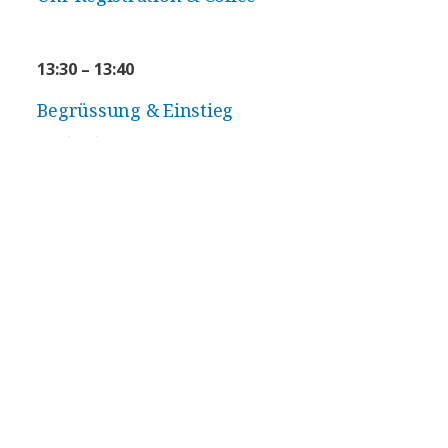
13:30 – 13:40
Begrüssung & Einstieg
Michael Seiger
, Executive Managing Director
DACH
Christian Seider
, Managing Director Switzerland
13:40 – 14:10
Opening Keynote
Oliver Köth
, Managing Director Technology &
Innovation DACH, NTT DATA
Strategische Einordnung von Agentic AI am