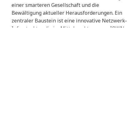
einer smarteren Gesellschaft und die
Bewältigung aktueller Herausforderungen. Ein
zentraler Baustein ist eine innovative Netzwerk-
Infrastruktur, die im Mittelpunkt unserer IOWN-
Initiative steht. Optische Netzwerke können hier
in Bezug auf Effizienz, Zuverlässigkeit,
Nachhaltigkeit und Zukunftsfähigkeit punkten.
Damit können wir einen entscheidenden Schritt
in eine smarte und vernetzte Zukunft gehen.
Oliver Köth
Managing Director Technology & Innovation