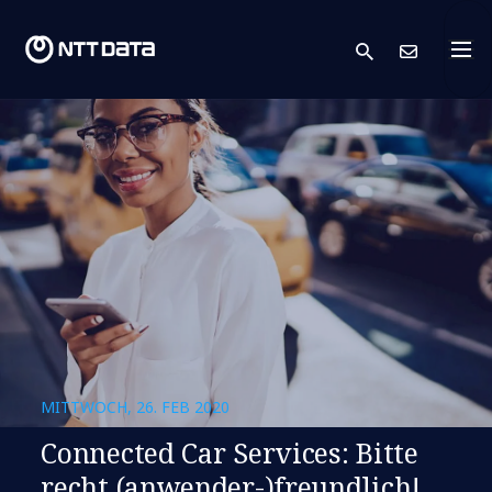
search
Kont
MITTWOCH, 26. FEB 2020
Connected Car Services: Bitte
recht (anwender-)freundlich!