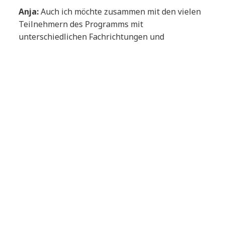
Anja:
Auch ich möchte zusammen mit den vielen
Teilnehmern des Programms mit
unterschiedlichen Fachrichtungen und
Nationalitäten, neue Städte entdecken, Kulturen
kennenlernen und mein Netzwerk erweitern. Vor
allen Dingen der Austausch zu neuen kreativen
Methoden und Formaten begeistert mich, da dies
den Blick über den Tellerrand hinaus mit sich
bringt und kreatives Denken fördert, was ich
beides gerne mit zurück nach München bringen
möchte.
Redaktion:
Welchen Nutzen hätte eure
Teilnahme am Remote Year für NTT DATA?
Anja:
Zusammen mit meinen zwei „Mit-
Teilnehmern von NTT DATA“, möchte ich unsere
Erfahrungen mit anderen NTT DATA