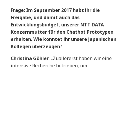
Frage: Im September 2017 habt ihr die
Freigabe, und damit auch das
Entwicklungsbudget, unserer NTT DATA
Konzernmutter für den Chatbot Prototypen
erhalten. Wie konntet ihr unsere japanischen
Kollegen überzeugen
?
Christina Göhler
: „Zuallererst haben wir eine
intensive Recherche betrieben, um
herauszufinden welche Technologie die richtige
für unseren Prototypen ist. Dann ging es ans
Finetuning der Planung. Die intensive
Vorbereitung und der anwendungsorientierte
Use Case aus dem direkten Projektumfeld waren
aus meiner Sicht mitausschlaggebend für die
positive Entscheidung aus Japan.“
Und es gibt noch viele weitere