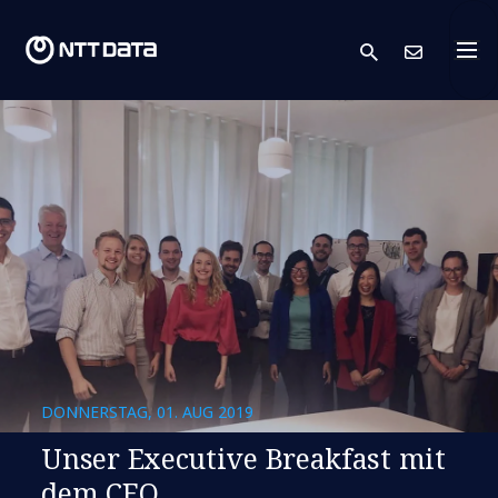
search
Kont
DONNERSTAG, 01. AUG 2019
Unser Executive Breakfast mit
dem CEO