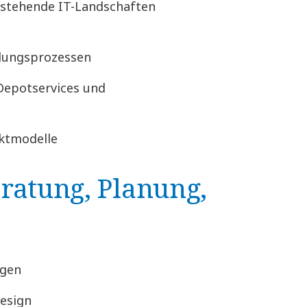
estehende IT-Landschaften
hlungsprozessen
Depotservices und
ktmodelle
ratung, Planung,
ngen
esign