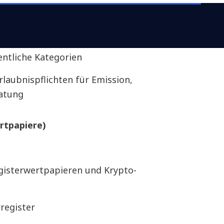
ts in Crypto Assets)
entliche Kategorien
laubnispflichten für Emission,
atung
rtpapiere)
gisterwertpapieren und Krypto-
register