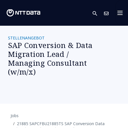
search
Kont
STELLENANGEBOT
SAP Conversion & Data
Migration Lead /
Managing Consultant
(w/m/x)
Jobs
21885 SAPCFBU21885TS SAP Conversion Data