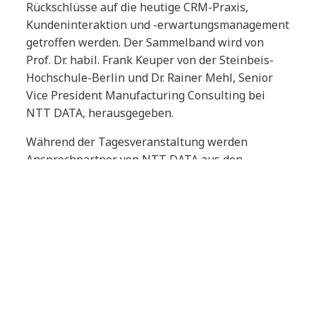
Rückschlüsse auf die heutige CRM-Praxis,
Kundeninteraktion und -erwartungsmanagement
getroffen werden. Der Sammelband wird von
Prof. Dr. habil. Frank Keuper von der Steinbeis-
Hochschule-Berlin und Dr. Rainer Mehl, Senior
Vice President Manufacturing Consulting bei
NTT DATA, herausgegeben.
Während der Tagesveranstaltung werden
Ansprechpartner von NTT DATA aus den
Bereichen Manufacturing (Christian Eißner),
Telekommunikation (Thomas Stöcker),
Automotive (Matthias Hanitsch) und Marketing
(Roman Diehl) Interessierten Rede und Antwort
stehen. Ob Smalltalk oder vertiefendes
Beratungsgespräch – die Cloudforce bietet die
ideale Plattform zum Networking und fachlichen
Austausch. „Erfolgreiche Firmen sichern sich