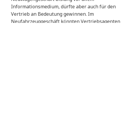
Informationsmedium, dürfte aber auch für den
Vertrieb an Bedeutung gewinnen. Im
Neufahrzeuggeschäft könnten Vertriebsagenten
mit ausgeprägter Expertise das Neufahrzeug
direkt beim Kunden „virtuell“ vorstellen –
Online-Kommunikation und immer
leistungsfähigere IT-Lösungen machen es
möglich. Händler sollten diese Entwicklung
jedenfalls sehr genau beobachten und ihren
realen Showroom gegebenenfalls durch einen
digitalen ergänzen.
Auch der Marktanteil der Flottenverkäufe wird
bis 2020 weiter steigen. Wesentliche Treiber aus
Sicht der Großkunden sind hier die Senkung der
Gesamtkosten und eine höhere
Umweltfreundlichkeit. Wer die Bedürfnisse der
Flottenkunden versteht, spezialisiertes Know-