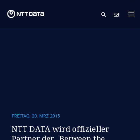
search
Kont
FREITAG, 20. MRZ 2015
NTT DATA wird offizieller
Partner der „Between the