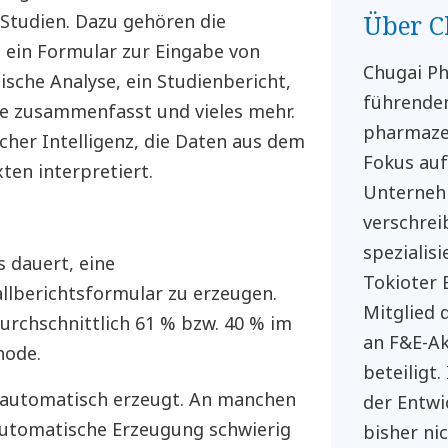
Über C
 Studien. Dazu gehören die
, ein Formular zur Eingabe von
Chugai Ph
tische Analyse, ein Studienbericht,
führende
die zusammenfasst und vieles mehr.
pharmaze
cher Intelligenz, die Daten aus dem
Fokus auf
ten interpretiert.
Unternehm
verschrei
spezialis
s dauert, eine
Tokioter 
allberichtsformular zu erzeugen.
Mitglied 
urchschnittlich 61 % bzw. 40 % im
an F&E-Ak
hode.
beteiligt
automatisch erzeugt. An manchen
der Entwi
automatische Erzeugung schwierig
bisher ni