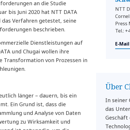
nforderungen an die Studie
NTT D
uar bis Juni 2020 hat NTT DATA
Cornel
das Verfahren getestet, seine
Press
nforderungen beschrieben.
Tel.: 
ommerzielle Dienstleistungen auf
E-Mail
DATA und Chugai wollen ihre
le Transformation von Prozessen in
hleunigen.
Über C
tlich länger – dauern, bis ein
In seiner 
. Ein Grund ist, dass die
das Unter
ammlung und Analyse von Daten
Geschäft 
ewertung zu Wirksamkeit und
Technolog