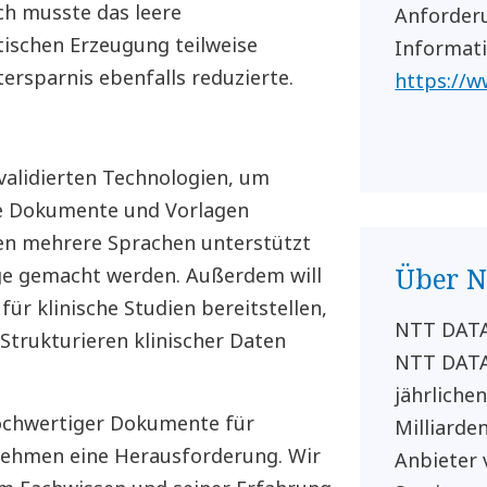
uch musste das leere
Anforderu
tischen Erzeugung teilweise
Informati
tersparnis ebenfalls reduzierte.
https://w
validierten Technologien, um
nte Dokumente und Vorlagen
ollen mehrere Sprachen unterstützt
Über 
ge gemacht werden. Außerdem will
r klinische Studien bereitstellen,
NTT DATA 
Strukturieren klinischer Daten
NTT DATA
jährliche
 hochwertiger Dokumente für
Milliarden
rnehmen eine Herausforderung. Wir
Anbieter 