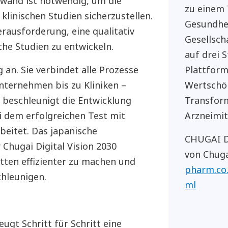
fwand ist notwendig, um die
zu einem 
klinischen Studien sicherzustellen.
Gesundhei
rausforderung, eine qualitativ
Gesellsch
he Studien zu entwickeln.
auf drei 
an. Sie verbindet alle Prozesse
Plattform
nternehmen bis zu Kliniken –
Wertschöp
 beschleunigt die Entwicklung
Transform
 dem erfolgreichen Test mit
Arzneimit
eitet. Das japanische
CHUGAI DI
Chugai Digital Vision 2030
von Chuga
ten effizienter zu machen und
pharm.co.
chleunigen.
ml
eugt Schritt für Schritt eine