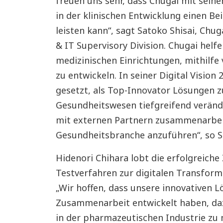
freuen uns sehr, dass Chugai mit sein
in der klinischen Entwicklung einen B
leisten kann“, sagt Satoko Shisai, Chug
& IT Supervisory Division. Chugai he
medizinischen Einrichtungen, mithilfe 
zu entwickeln. In seiner Digital Vision
gesetzt, als Top-Innovator Lösungen z
Gesundheitswesen tiefgreifend verände
mit externen Partnern zusammenarbeit
Gesundheitsbranche anzuführen“, so Sa
Hidenori Chihara lobt die erfolgreic
Testverfahren zur digitalen Transforma
„Wir hoffen, dass unsere innovativen L
Zusammenarbeit entwickelt haben, da
in der pharmazeutischen Industrie zu 