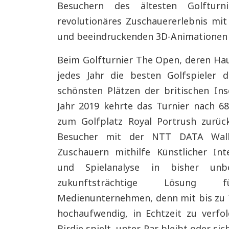
Besuchern des ältesten Golftu
revolutionäres Zuschauererlebnis mit 
und beeindruckenden 3D-Animationen i
Beim Golfturnier The Open, deren H
jedes Jahr die besten Golfspiele
schönsten Plätzen der britischen Ins
Jahr 2019 kehrte das Turnier nach 68
zum Golfplatz Royal Portrush zurüc
Besucher mit der NTT DATA Wall 
Zuschauern mithilfe Künstlicher Inte
und Spielanalyse in bisher unbe
zukunftsträchtige Lösung f
Medienunternehmen, denn mit bis zu 7
hochaufwendig, in Echtzeit zu verfol
Birdie spielt, unter Par bleibt oder 