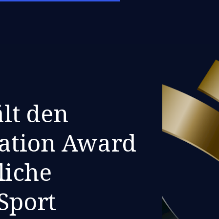
lt den
ation Award
liche
 Sport