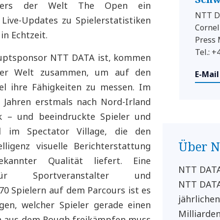
rniers der Welt The Open ein
NTT D
Live-Updates zu Spielerstatistiken
Cornel
n Echtzeit.
Press
Tel.: 
auptsponsor NTT DATA ist, kommen
r der Welt zusammen, um auf den
E-Mail
el ihre Fähigkeiten zu messen. Im
 Jahren erstmals nach Nord-Irland
k – und beeindruckte Spieler und
im Spectator Village, die den
Über 
lligenz visuelle Berichterstattung
kannter Qualität liefert. Eine
NTT DATA 
ür Sportveranstalter und
NTT DATA
0 Spielern auf dem Parcours ist es
jährliche
gen, welcher Spieler gerade einen
Milliarden
sich aus dem Rough freikämpfen muss