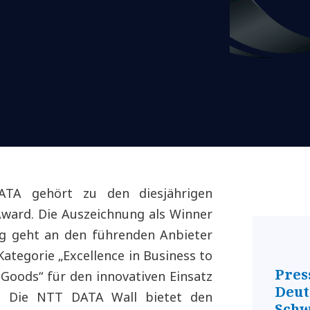
A gehört zu den diesjährigen
ward. Die Auszeichnung als Winner
ng geht an den führenden Anbieter
ategorie „Excellence in Business to
Pres
Goods“ für den innovativen Einsatz
Deut
rt: Die NTT DATA Wall bietet den
Schw