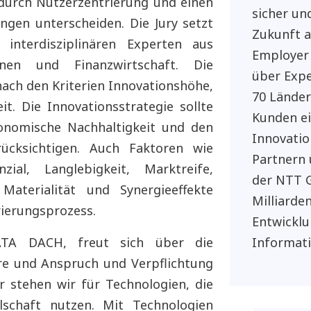
 durch Nutzerzentrierung und einen
sicher und
gen unterscheiden. Die Jury setzt
Zukunft a
interdisziplinären Experten aus
Employer
ionen und Finanzwirtschaft. Die
über Expe
ach den Kriterien Innovationshöhe,
70 Länder
t. Die Innovationsstrategie sollte
Kunden e
konomische Nachhaltigkeit und den
Innovatio
rücksichtigen. Auch Faktoren wie
Partnern 
zial, Langlebigkeit, Marktreife,
der NTT G
Materialität und Synergieeffekte
Milliarde
rierungsprozess.
Entwicklu
TA DACH, freut sich über die
Informat
re und Anspruch und Verpflichtung
r stehen wir für Technologien, die
schaft nutzen. Mit Technologien