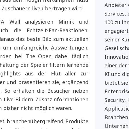
Anbieter 
 Zuschauern live übertragen wird.
Services,
TA Wall analysieren Mimik und
100 zu ih
ch die Echtzeit-Fan-Reaktionen.
engagiert
araus das beste Bild zum aktuellen
seiner Ku
rt um umfangreiche Auswertungen.
Gesellsch
erden bei The Open dabei täglich
Innovatio
altung der Spieler filtern lernende
einer der
ghlights aus der Flut aller zur
KI und di
r und präsentieren sie, ergänzend
bietet sie
. So erhalten die Besucher neben
Enterpris
 Live-Bildern Zusatzinformationen
Security,
m bisher nicht möglich waren.
Applicati
Branchen
et branchenübergreifend Produkte
Unternehm