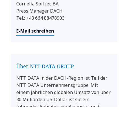
Cornelia Spitzer, BA
Press Manager DACH
Tel.: +43 664 88478903
E-Mail schreiben
Über NTT DATA GROUP
NTT DATA in der DACH-Region ist Teil der
NTT DATA Unternehmensgruppe. Mit
einem jährlichen globalen Umsatz von über
30 Milliarden US-Dollar ist sie ein
führender Anbieter von Business- und
Technologie-Services, die 75 Prozent der
Fortune Global 100 zu ihren Kunden zählt.
Gruppenweit engagiert sich NTT DATA für