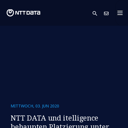
search
Kont
MITTWOCH, 03. JUN 2020
NTT DATA und itelligence
behaupten Platzierung unter