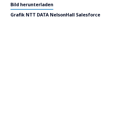
Bild herunterladen
Grafik NTT DATA NelsonHall Salesforce
Services Chart herunterladen
Presseanfragen für Deutschland,
Österreich, Schweiz
NTT DATA DACH
Cornelia Spitzer, BA
Press Manager DACH
Tel.: +43 664 88478903
E-Mail schreiben