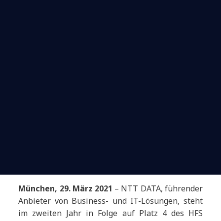
München, 29. März
2021
–
NTT DATA, führender
Anbieter von Business- und IT-Lösungen, steht
im zweiten Jahr in Folge auf Platz 4 des HFS