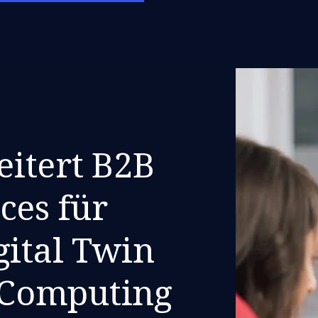
itert B2B
ces für
gital Twin
Computing