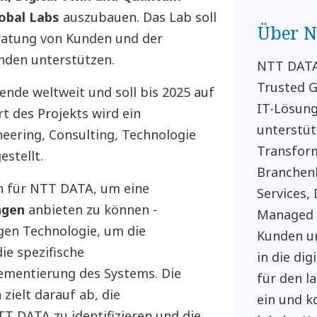
obal Labs
auszubauen. Das Lab soll
Über 
atung von Kunden und der
nden unterstützen.
NTT DATA 
Trusted G
ende weltweit und soll bis 2025 auf
IT-Lösung
t des Projekts wird ein
unterstüt
eering, Consulting, Technologie
Transform
stellt.
Branchenl
in für NTT DATA, um eine
Services,
ngen
anbieten zu können -
Managed 
gen Technologie, um die
Kunden un
ie spezifische
in die di
mentierung des Systems. Die
für den l
zielt darauf ab, die
ein und k
 DATA zu identifizieren und die