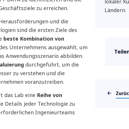
lokaler K
eschäftsziele zu erreichen.
Ländern.
n Herausforderungen und die
ogien sind die ersten Ziele des
ie
beste Kombination von
 des Unternehmens ausgewählt, um
Teile
das Anwendungsszenario abbilden.
aluierung
durchgeführt, um die
sser zu verstehen und die
ernehmen voranzutreiben.
Zurü
t das Lab eine
Reihe von
e Details jeder Technologie zu
erforderlichen Ingenieurteams