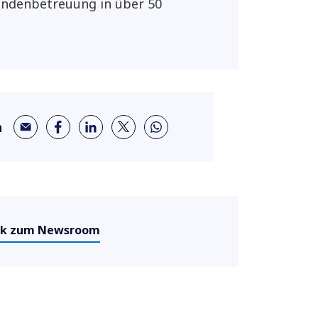
undenbetreuung in über 50
n
ck zum Newsroom