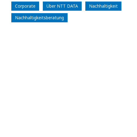
Corporate
Über NTT DATA
Nachhaltigkeit
Nachhaltigkeitsberatung
Presseanfragen für Deutschland,
Österreich, Schweiz
NTT DATA DACH
Cornelia Spitzer, BA
Press Manager DACH
Tel.: +43 664 88478903
E-Mail schreiben