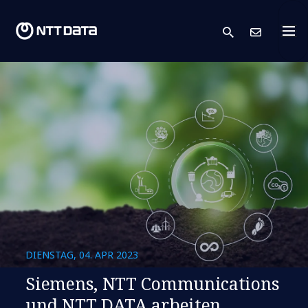
search
Kont
DIENSTAG, 04. APR 2023
Siemens, NTT Communications
und NTT DATA arbeiten