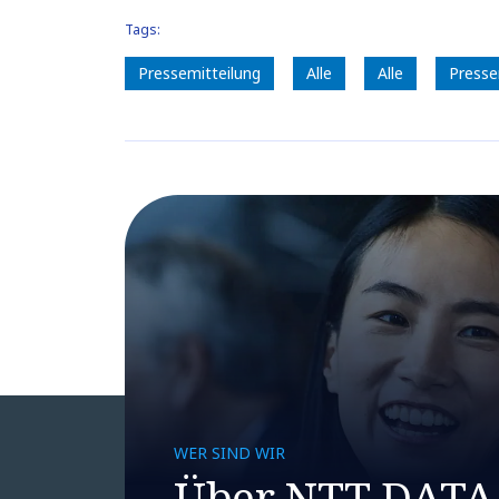
Tags:
Pressemitteilung
Alle
Alle
Presse
WER SIND WIR
Über NTT DATA