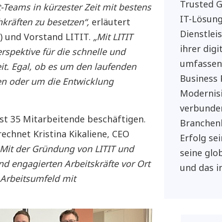
Trusted G
-Teams in kürzester Zeit mit bestens
IT-Lösung
hkräften zu besetzen“,
erläutert
Dienstlei
O) und Vorstand LITIT.
„Mit LITIT
ihrer dig
rspektive für die schnelle und
umfassend
t. Egal, ob es um den laufenden
Business P
 oder um die Entwicklung
Modernisi
verbunden
st 35 Mitarbeitende beschäftigen.
Branchenk
echnet Kristina Kikaliene, CEO
Erfolg s
„Mit der Gründung von LITIT und
seine glo
nd engagierten Arbeitskräfte vor Ort
und das i
 Arbeitsumfeld mit