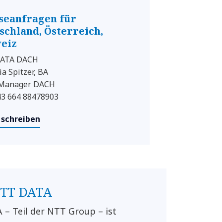
seanfragen für
schland, Österreich,
eiz
ATA DACH
ia Spitzer, BA
 Manager DACH
+43 664 88478903
 schreiben
NTT DATA
– Teil der NTT Group – ist