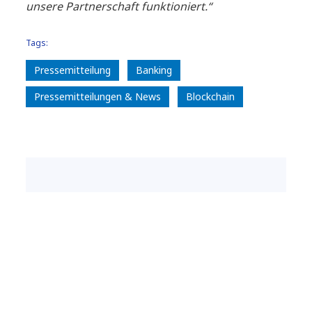
unsere Partnerschaft funktioniert.“
Tags:
Pressemitteilung
Banking
Pressemitteilungen & News
Blockchain
Presseanfragen für Deutschland,
Österreich, Schweiz
NTT DATA DACH
Cornelia Spitzer, BA
Press Manager DACH
Tel.: +43 664 88478903