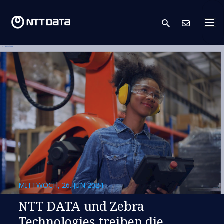
search
Kont
MITTWOCH, 26. JUN 2024
NTT DATA und Zebra
Technologies treiben die