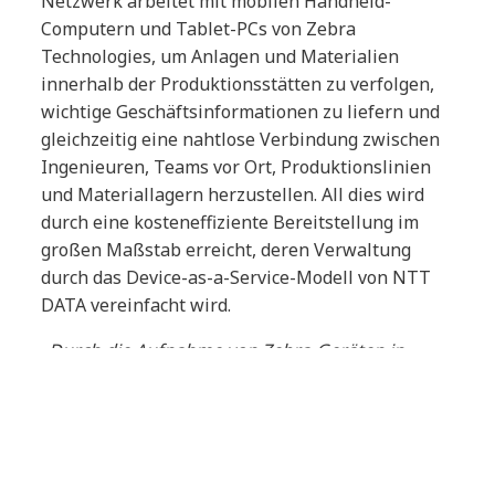
Netzwerk arbeitet mit mobilen Handheld-
Computern und Tablet-PCs von Zebra
Technologies, um Anlagen und Materialien
innerhalb der Produktionsstätten zu verfolgen,
wichtige Geschäftsinformationen zu liefern und
gleichzeitig eine nahtlose Verbindung zwischen
Ingenieuren, Teams vor Ort, Produktionslinien
und Materiallagern herzustellen. All dies wird
durch eine kosteneffiziente Bereitstellung im
großen Maßstab erreicht, deren Verwaltung
durch das Device-as-a-Service-Modell von NTT
DATA vereinfacht wird.
„Durch die Aufnahme von Zebra-Geräten in
unsere Storefront können wir Geräte über das
Device-as-a-Service-Programm von NTT DATA
beziehen, was eine weitaus größere SKU-
Anpassung innerhalb eines Standardgeräte-Sets
ermöglicht“
, so Pierluigi Mastroddi, Director of