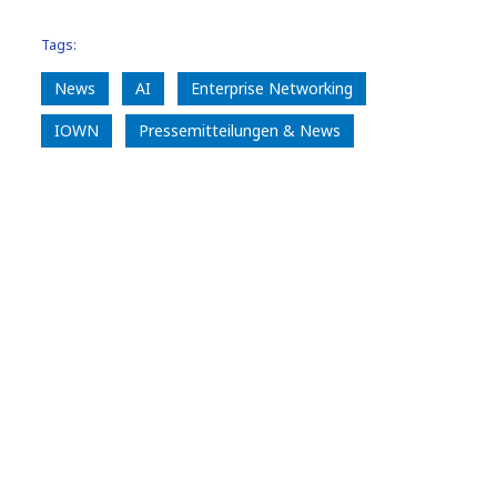
Tags:
News
AI
Enterprise Networking
IOWN
Pressemitteilungen & News
Innovation
Über NTT DATA GROUP
NTT DATA in der DACH-Region ist Teil der
NTT DATA Unternehmensgruppe. Mit
einem jährlichen globalen Umsatz von über
30 Milliarden US-Dollar ist sie ein