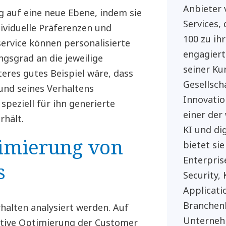
Anbieter 
g auf eine neue Ebene, indem sie
Services,
ividuelle Präferenzen und
100 zu ih
ervice können personalisierte
engagiert
ngsgrad an die jeweilige
seiner Ku
eres gutes Beispiel wäre, dass
Gesellsch
und seines Verhaltens
Innovatio
speziell für ihn generierte
einer der
rhält.
KI und di
ptimierung von
bietet sie
Enterpris
s
Security,
Applicati
Branchen
halten analysiert werden. Auf
Unternehm
aktive Optimierung der Customer