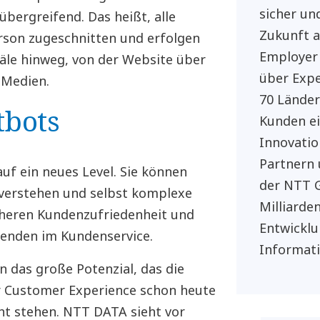
sicher und
bergreifend. Das heißt, alle
Zukunft a
erson zugeschnitten und erfolgen
Employer
äle hinweg, von der Website über
über Expe
 Medien.
70 Länder
tbots
Kunden e
Innovatio
Partnern 
uf ein neues Level. Sie können
der NTT G
 verstehen und selbst komplexe
Milliarde
öheren Kundenzufriedenheit und
Entwicklu
tenden im Kundenservice.
Informat
 das große Potenzial, das die
er Customer Experience schon heute
cht stehen. NTT DATA sieht vor