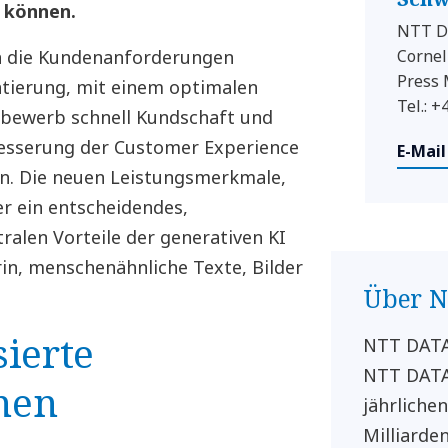
 können.
NTT D
en die Kundenanforderungen
Cornel
Press
ntierung, mit einem optimalen
Tel.: 
bewerb schnell Kundschaft und
besserung der Customer Experience
E-Mail
n. Die neuen Leistungsmerkmale,
er ein entscheidendes,
ralen Vorteile der generativen KI
rin, menschenähnliche Texte, Bilder
Über 
sierte
NTT DATA 
NTT DATA
nen
jährliche
Milliarden