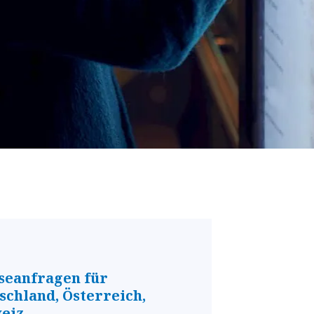
seanfragen für
schland, Österreich,
eiz