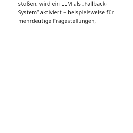
stoßen, wird ein LLM als „Fallback-
System“ aktiviert – beispielsweise für
mehrdeutige Fragestellungen,
komplexe Planungsszenarien oder
kontextreiche Dialoge. Durch ein
intelligentes Routing werden Anfragen
dabei dynamisch an das am besten
geeignete Modell weitergeleitet. Dieses
gestufte Vorgehen bringt mehrere
Vorteile mit sich: Rechenressourcen
werden geschont, Antworten bleiben
nachvollziehbar und kontrollierbar und
die Systeme lassen sich zielgerichteter
optimieren – sei es durch Finetuning
der SLMs oder durch gezielte Prompt-
Strategien beim LLM.