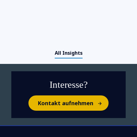
Beim Lifecycle-Management
geschlampt? Keine gute Idee!
All Insights
Interesse?
Kontakt aufnehmen
Lernen Sie Ihren neuen IT-
Assistenten kennen: Wie GenAI
Service-Desks optimiert