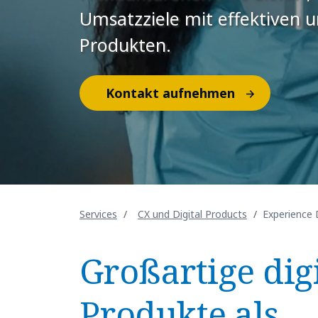
Umsatzziele mit effektiven un
Produkten.
Kontakt aufnehmen
Services
CX und Digital Products
Experience 
Großartige dig
Produkte als