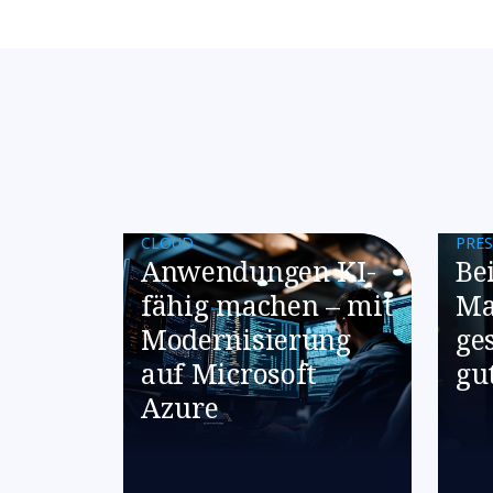
CLOUD
PRE
​​Anwendungen KI-
Be
fähig machen – mit
Ma
Modernisierung
ge
auf Microsoft
gu
Azure​