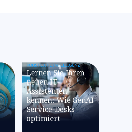
KÜNSTLICHE INTELLIGENZ
Lernen Sie Ihren
neuen IT-
Assistenten
kennen: Wie GenAI
Service-Desks
optimiert