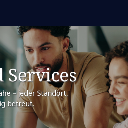
d Services
ähe – jeder Standort,
ig betreut.