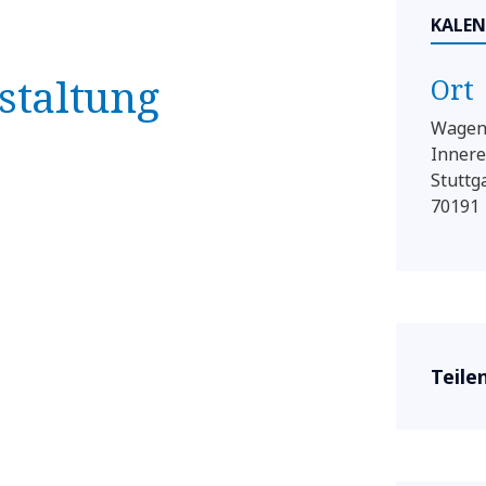
KALEN
staltung
Ort
Wagenh
Innere
Stuttg
70191
Teile