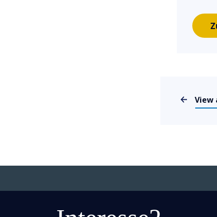
Z
View 