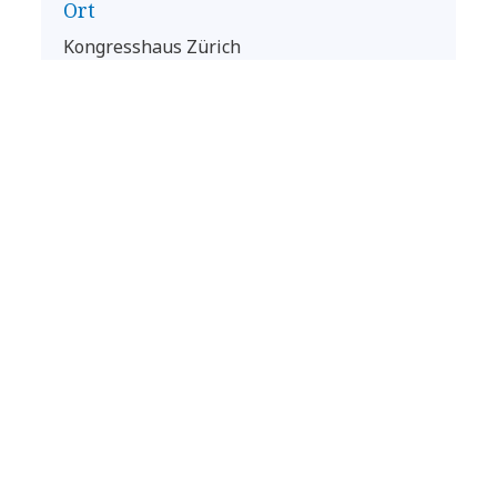
Ort
Kongresshaus Zürich
Claridenstrasse 5
Zürich
8002
Switzerland
Agentforce World Tour 2025 Zurich
Zum Event