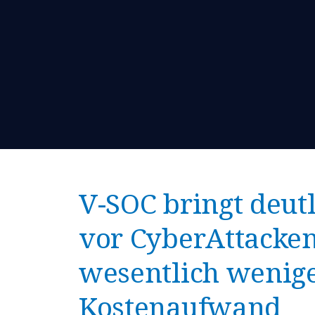
V-SOC bringt deut
vor CyberAttacken
wesentlich wenig
Kostenaufwand