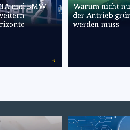
TA und BMW
Warum nicht nu
weitern
der Antrieb grü
rizonte
werden muss