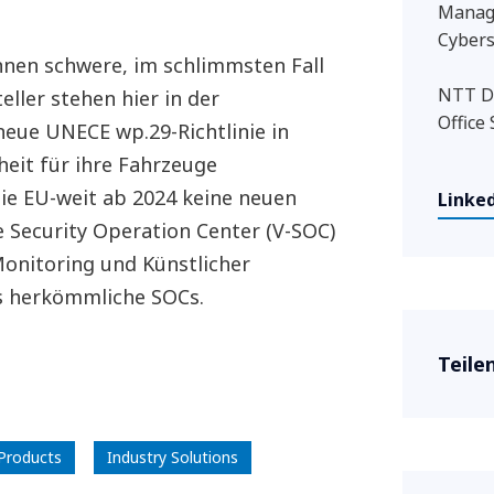
Manag
Cybers
nnen schwere, im schlimmsten Fall
NTT D
ller stehen hier in der
Office 
eue UNECE wp.29-Richtlinie in
heit für ihre Fahrzeuge
ie EU-weit ab 2024 keine neuen
Linked
 Security Operation Center (V-SOC)
onitoring und Künstlicher
ls herkömmliche SOCs.
Teilen
 Products
Industry Solutions