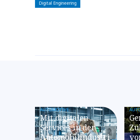
Digital Engineering
AUTOMOTIVE
AUT
Mit digitalen
Ge
Services in der
Zu
Automobilindustri
vo