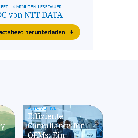
EET - 4 MINUTEN LESEDAUER
OC von NTT DATA
actsheet herunterladen
AUTOMOTIVE
Effiziente
ey
Compliance für
–
OEMs: Ein