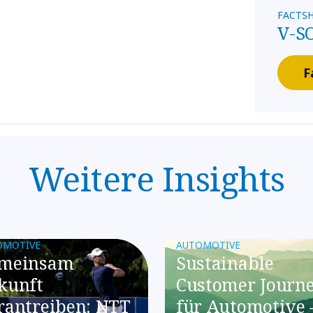
FACTSH
V-S
F
Weitere Insights
OMOTIVE
AUTOMOTIVE
meinsam
Sustainable
kunft
Customer Journ
rantreiben: NTT
für Automotive 