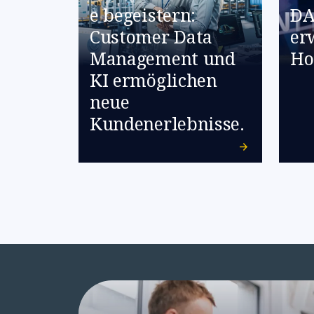
e begeistern:
DA
Customer Data
er
Management und
Ho
KI ermöglichen
neue
Kundenerlebnisse.