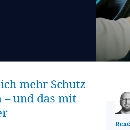
lich mehr Schutz
 – und das mit
er
René