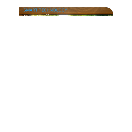
SMART TECHNOLOGY
Bereitstellung
Geschäftskritischer Services auf
nationaler Ebene für das digitale
Deutschland
INFRASTRUCTURE SOLUTIONS
​​Infrastruktur ist wieder
entscheidend: Was das für jeden