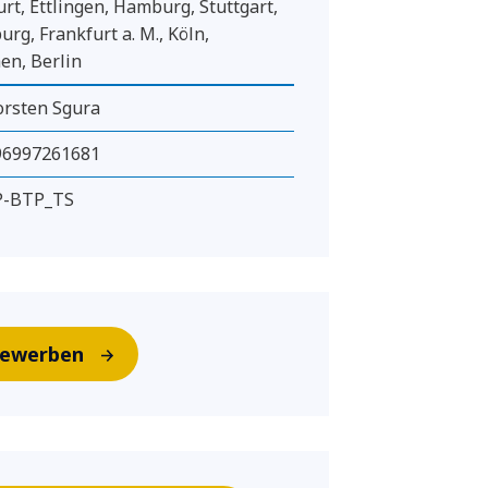
urt, Ettlingen, Hamburg, Stuttgart,
urg, Frankfurt a. M., Köln,
n, Berlin
rsten Sgura
96997261681
P-BTP_TS
ewerben