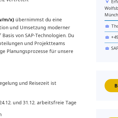
Erf
Wolfsb
Münche
(w/m/x)
übernimmst du eine
Tho
eption und Umsetzung moderner
 Basis von SAP-Technologien. Du
+4
Abteilungen und Projektteams
SA
ge Planungsprozesse für unsere
regelung und Reisezeit ist
B
24.12. und 31.12. arbeitsfreie Tage
ch