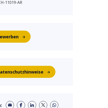
CH-11019-AR
ewerben
atenschutzhinweise
: