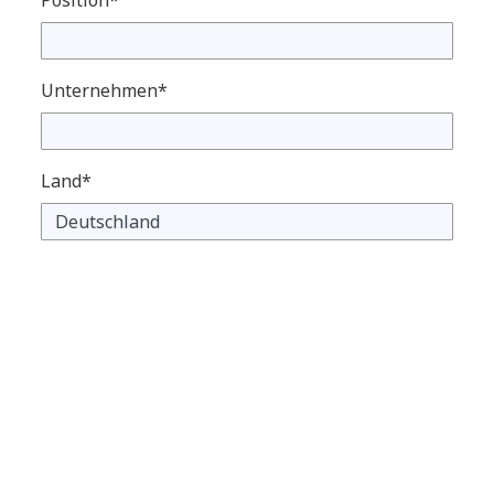
Unternehmen*
Land*
E-Mail-Adresse*
Ich willige ein, E-Mail-Kommunikation von
NTT DATA zu Themen zu erhalten, die mich
interessieren. Ich kann meine Einwilligung
jederzeit widerrufen.
Für weitere Informationen lesen Sie bitte unsere