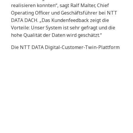
realisieren konnten“, sagt Ralf Malter, Chief
Operating Officer und Geschäftsführer bei NTT
DATA DACH. „Das Kundenfeedback zeigt die
Vorteile: Unser System ist sehr gefragt und die
hohe Qualität der Daten wird geschätzt.“
Die NTT DATA Digital-Customer-Twin-Plattform
basiert auf neuesten Cloud-
Architekturprinzipien und verfolgt einen starken
„API-First“-Ansatz zur einfachen Integration
verschiedener Systeme. Die Umsetzung erfolgt
nach dem „One-Stop-Konzept“ von der ersten
konzeptionellen Überlegung bis hin zum Go-Live
durch NTT DATA aus einer Hand. Die Lösung ist
für den Betrieb in einer öffentlichen oder
privaten Cloud ausgelegt, die Realisierung
erfolgt agil auf Basis eines SCRUM-Team-
Ansatzes. Den Source-Code teilt NTT DATA mit