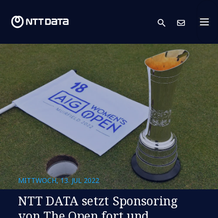
search
Kont
MITTWOCH, 13. JUL 2022
NTT DATA setzt Sponsoring
von The Open fort und