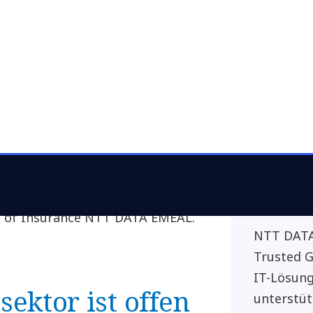
NTT D
Cornel
sätze und eingetrübten
Press
enen Jahr 8 Milliarden Dollar in
Tel.: 
 Vergleich zu 2021 war das zwar ein
E-Mail
 aber trotzdem das zweithöchste
ufzeichnungen (2016). „Die
surtech-Sektor gut an
teile neuer Geschäftsmodelle
ybersicherheit und Nachhaltigkeit
Über 
ad of Insurance NTT DATA EMEAL.
NTT DATA 
Trusted G
IT-Lösung
ektor ist offen
unterstüt