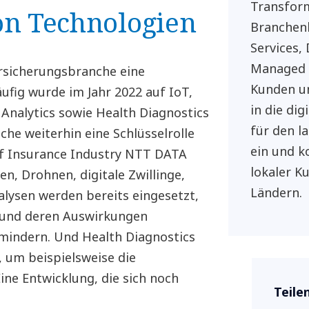
Transform
on Technologien
Branchenl
Services,
Managed 
ersicherungsbranche eine
Kunden un
ufig wurde im Jahr 2022 auf IoT,
in die di
e Analytics sowie Health Diagnostics
für den l
che weiterhin eine Schlüsselrolle
ein und k
of Insurance Industry NTT DATA
lokaler K
n, Drohnen, digitale Zwillinge,
Ländern.
alysen werden bereits eingesetzt,
 und deren Auswirkungen
 mindern. Und Health Diagnostics
 um beispielsweise die
ine Entwicklung, die sich noch
Teile