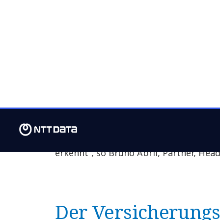
werden.
Trotz hoher Inflation, steigender Zins
Wachstumsprognosen wurden im vergang
den Versicherungssektor investiert. Im
Investitionsrückgang von 28 Prozent,
Investitionsvolumen seit Beginn der A
Investitionen zeigen, dass sich der In
Marktbewegungen anpasst und die Vor
sowie die Bedeutung von Themen wie C
erkennt“, so Bruno Abril, Partner, He
Der Versicherungss