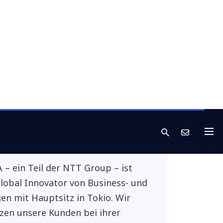
ATA DACH
ia Spitzer, BA
 Manager DACH
+43 664 88478903
 schreiben
NTT DATA
– ein Teil der NTT Group – ist
lobal Innovator von Business- und
en mit Hauptsitz in Tokio. Wir
zen unsere Kunden bei ihrer