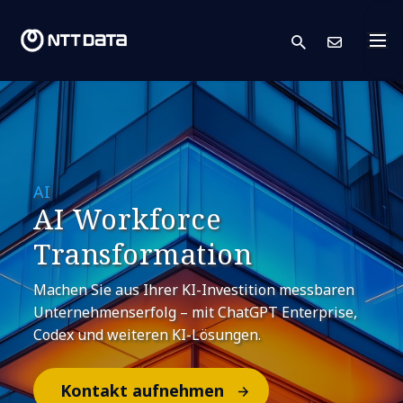
search
Kont
AI
AI Workforce
Transformation
Machen Sie aus Ihrer KI-Investition messbaren
Unternehmenserfolg – mit ChatGPT Enterprise,
Codex und weiteren KI-Lösungen.
Kontakt aufnehmen