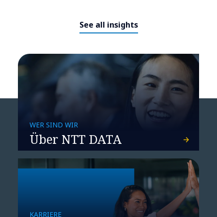
Enterprise-KI aufbauen
See all insights
WER SIND WIR
Über NTT DATA
200 Anwendungen eines
Finanzunternehmens ziehen in
die Microsoft-Cloud um
KARRIERE