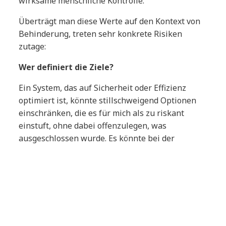
wirksame menschliche Kontrolle.
Überträgt man diese Werte auf den Kontext von
Behinderung, treten sehr konkrete Risiken
zutage:
Wer definiert die Ziele?
Ein System, das auf Sicherheit oder Effizienz
optimiert ist, könnte stillschweigend Optionen
einschränken, die es für mich als zu riskant
einstuft, ohne dabei offenzulegen, was
ausgeschlossen wurde. Es könnte bei der
Navigation bestimmte Wege ausblenden, bei der
Jobsuche Chancen herausfiltern oder mich
gezielt zu „einfacheren“ Entscheidungen lenken.
Doch Autonomie schwindet, wenn Optimierung
im Verborgenen stattfindet. Menschen mit
Behinderungen müssen Ziele selbst festlegen,